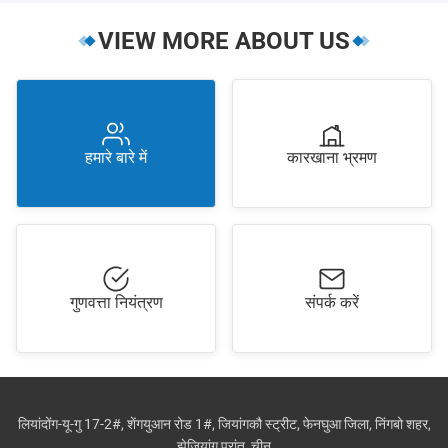
VIEW MORE ABOUT US
हमारे बारे में
कारखाना भ्रमण
गुणवत्ता नियंत्रण
संपर्क करें
लियांदोंग-यू-गु 17-2#, शेंगयुआन रोड 1#, जियांगकौ स्ट्रीट, फेनघुआ जिला, निंगबो शहर,
झेजियांग प्रांत, चीन