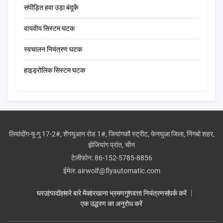
संपीड़ित हवा उड़ा बंदूकें
वायवीय सिस्टम घटक
स्वचालन नियंत्रण घटक
हाइड्रोलिक सिस्टम घटक
लियांदोंग-यू-गु 17-2#, शेंगयुआन रोड 1#, जियांगकौ स्ट्रीट, फेनघुआ जिला, निंगबो शहर,
झेजियांग प्रांत, चीन
टेलीफोन:
86-152-5785-8856
ईमेल:
airwolf@flyautomatic.com
घर
उत्पादों
हमारे बारे में
कारखाना भ्रमण
गुणवत्ता नियंत्रण
संपर्क करें
एक उद्धरण का अनुरोध करें