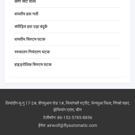
कोण सीट वाल्व
वायवीय हवा नली
संपीड़ित हवा उड़ा बंदूकें
वायवीय सिस्टम घटक
स्वचालन नियंत्रण घटक
हाइड्रोलिक सिस्टम घटक
लियांदोंग-यू-गु 17-2#, शेंगयुआन रोड 1#, जियांगकौ स्ट्रीट, फेनघुआ जिला, निंगबो शहर,
झेजियांग प्रांत, चीन
टेलीफोन:
86-152-5785-8856
ईमेल:
airwolf@flyautomatic.com