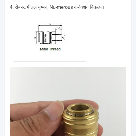
G3 / 8
एडब्ल्यू
22
43
25
9
4. रोबस्ट पीतल युग्मन, Nu-merous कनेक्शन विकल्प।
"
17
एमपीएक्स
14 केए
G1 / 2
एडब्ल्यू
22
46
25
12
"
21
एमपीएक्स