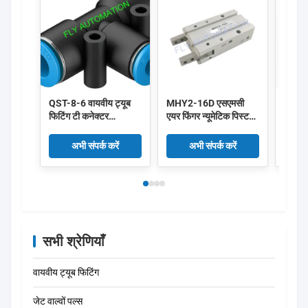
QST-8-6 वायवीय ट्यूब
MHY2-16D एसएमसी
FEST
फिटिंग टी कनेक्टर
एयर फिंगर न्यूमेटिक पिस्टन
10X1
153135
सिलेंडर डबल एक्टिंग ग्रिपर
वायवीय
4052568032272 में पुश
कैम स्टाइल:
सील 
अभी संपर्क करें
अभी संपर्क करें
करें
सभी श्रेणियाँ
वायवीय ट्यूब फिटिंग
जेट वाल्वों पल्स