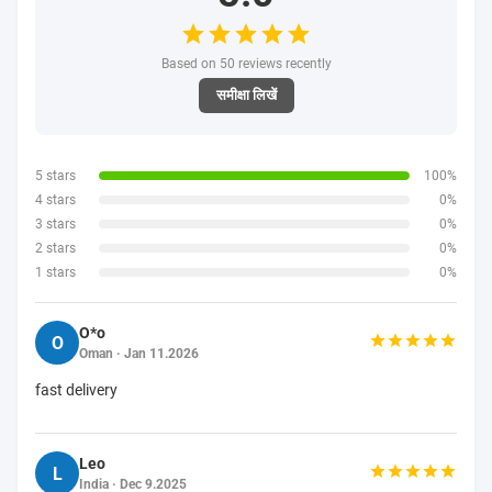
Based on 50 reviews recently
समीक्षा लिखें
5 stars
100%
4 stars
0%
3 stars
0%
2 stars
0%
1 stars
0%
O*o
O
Oman · Jan 11.2026
fast delivery
Leo
L
India · Dec 9.2025