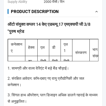
Supply Ability
2000 पीसी / दिन
PRODUCT DESCRIPTION
ऑटो संयुक्त कप्लर 14 केए एडब्ल्यू 17 एमएक्सपी जी 3/8
"पुरुष थ्रेड
कनेक्शन
एल
हेक्स
एल
डी
भाग
ए
1
संस्करण
संख्या
दप
मिमी
मिमी
मिमी
1. सामग्री और वाल्व वेरिएंट में बड़े बैंड चौड़ाई।
14 केए
G1 / 4
एडब्ल्यू
2. संरक्षित आवेदन: कॉम-दबाए गए वायु प्रौद्योगिकी और जल
22
43
25
9
मानक
"
13
कनेक्शन।
एमपीएक्स
3. सिंगल हाथ ऑपरेशन, प्लग डिजाइन अधिक डालने गहराई के माध्यम
14 केए
से अनुकूलित।