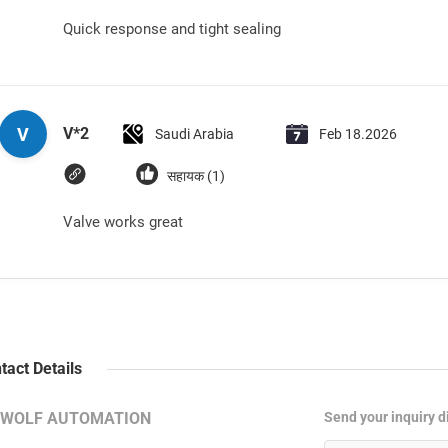
Quick response and tight sealing
V
V*2
Saudi Arabia
Feb 18.2026
सहायक (1)
Valve works great
tact Details
RWOLF AUTOMATION
Send your inquiry di