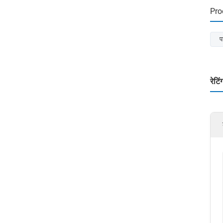
Pro
प
रेटि