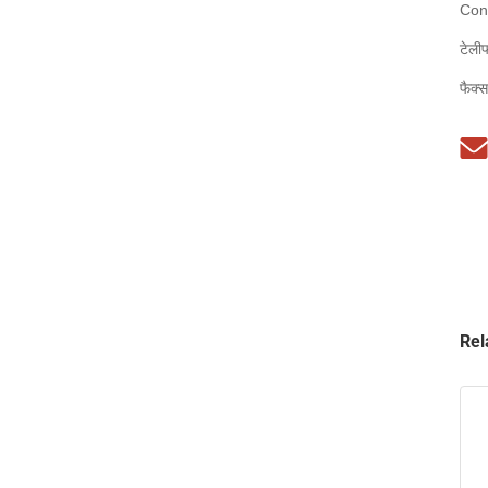
Con
टेली
फैक्
Rel