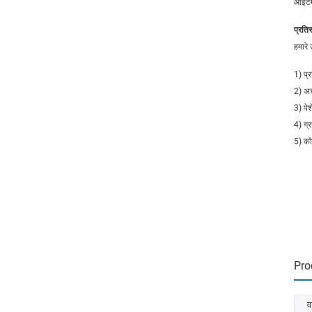
आइटम 
प्रतिस
हमारे 
1) प्र
2) अच
3) पे
4) ग्र
5) कोई
Pro
व