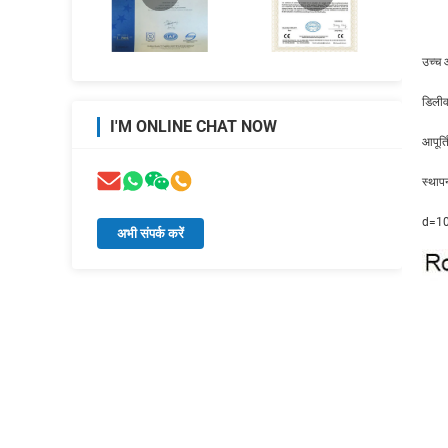
उच्च 
डिलीव
I'M ONLINE CHAT NOW
आपूर्त
स्थाप
d=10
अभी संपर्क करें