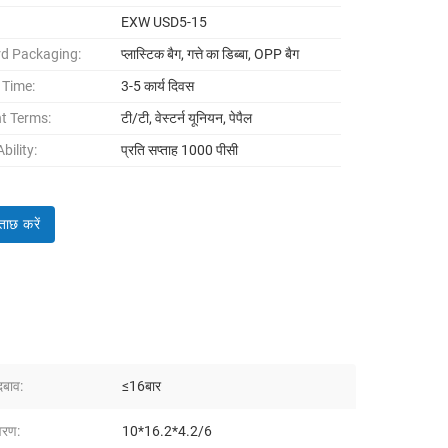
EXW USD5-15
d Packaging:
प्लास्टिक बैग, गत्ते का डिब्बा, OPP बैग
 Time:
3-5 कार्य दिवस
t Terms:
टी/टी, वेस्टर्न यूनियन, पेपैल
bility:
प्रति सप्ताह 1000 पीसी
ताछ करें
दबाव:
≤16बार
वरण:
10*16.2*4.2/6