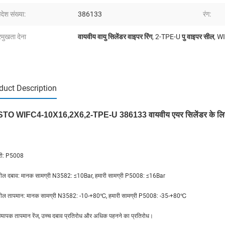
ेश संख्या:
386133
रंग:
रमुखता देना
वायवीय वायु सिलेंडर वाइपर रिंग
,
2-TPE-U पु वाइपर सील
,
WI
duct Description
TO WIFC4-10X16,2X6,2-TPE-U 386133 वायवीय एयर सिलेंडर के लिए
्री: P5008
शील दबाव: मानक सामग्री N3582: ≤10Bar, हमारी सामग्री P5008: ≤16Bar
यशील तापमान: मानक सामग्री N3582: -10-+80℃, हमारी सामग्री P5008: -35-+80℃
व्यापक तापमान रेंज, उच्च दबाव प्रतिरोध और अधिक पहनने का प्रतिरोध।