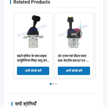
Related Products
बढ़ते ब्रैकेट के साथ हाइवा
डंप ट्रक रबर हैंडल वाल्व
मैनुअल
एल्यूमिनियम मिश्र धातु डंप
M6 कंट्रोल BKQF34-B
वाल्व
ट्रक नियंत्रण वाल्व
14750650H
Hyva
अभी संपर्क करें
अभी संपर्क करें
सभी श्रेणियाँ