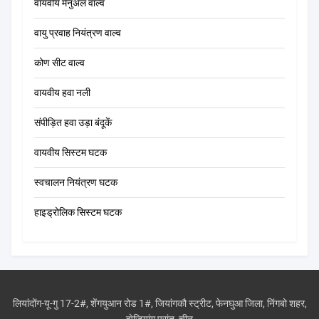
वायवीय मैनुअल वाल्व
वायु प्रवाह नियंत्रण वाल्व
कोण सीट वाल्व
वायवीय हवा नली
संपीड़ित हवा उड़ा बंदूकें
वायवीय सिस्टम घटक
स्वचालन नियंत्रण घटक
हाइड्रोलिक सिस्टम घटक
लियांदोंग-यू-गु 17-2#, शेंगयुआन रोड 1#, जियांगकौ स्ट्रीट, फेनघुआ जिला, निंगबो शहर,