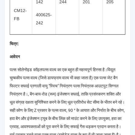
142
244
201
205
21
CM12-
400625-
FB
242
चित्र:
आवेदन
पल्स सोलेनोइड कॉइल
पल्स वाल्व का एक बहुत ही महत्वपूर्ण हिस्सा है।विद्युत
चुम्बकीय पल्स वाल्व (जिसे डायफ्राम वाल्व भी कहा जाता है) एक पल्स जेट बैग
फिल्टर सफाई प्रणाली वायु "स्विच" नियंत्रण पल्स नियंत्रक आउटपुट सिग्नल
नियंत्रण है।, बैग-बाय-रोड (रूम) इंजेक्शन सफाई, ताकि प्रसंस्करण शक्ति और
धूल संग्रह दक्षता सुनिश्चित करने के लिए धूल प्रतिरोध सेट सीमा के भीतर बने रहे।
सही कोण के लिए Z प्रकार के पल्स वाल्व, 90 ° के आयात और निर्यात के बीच कोण,
हवा बैग और इंजेक्शन ट्यूब के बीच लिंक को माउंट करने के लिए उपयुक्त, हवा का
प्रवाह, आवश्यकताओं को पूरा करने के लिए सफाई गैस धड़कन प्रदान करता है।
वाई प्रकार डूबने वाला पल्स वाल्व (इम्बेडेड वाल्व के रूप में भी जाना जाता है) है।,