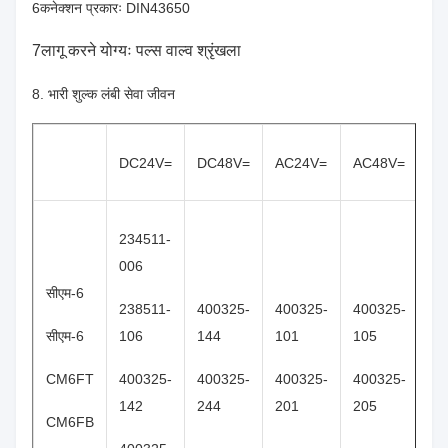
6कनेक्शन प्रकारः DIN43650
7लागू करने योग्यः पल्स वाल्व श्रृंखला
8. भारी शुल्क लंबी सेवा जीवन
DC24V=
DC48V=
AC24V=
AC48V=
AC
234511-
006
सीएम-6
238511-
400325-
400325-
400325-
40
सीएम-6
106
144
101
105
11
CM6FT
400325-
400325-
400325-
400325-
40
142
244
201
205
21
CM6FB