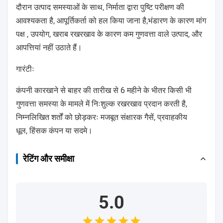
दौरान उत्पाद समस्याओं के साथ, निर्माता द्वारा पुष्टि परीक्षण की
आवश्यकता है, आपूर्तिकर्ता को हल किया जाना है,भंडारण के कारण मांग
4) उत्पादन के दौरान फोटो/
पक्ष , उपयोग, खराब रखरखाव के कारण कम गुणवत्ता वाले उत्पाद, और
4) पेशेवर पैकेजिंग
वीडियो उपलब्ध हैं
आपत्तियां नहीं उठाते हैं।
गारंटीः
5) लोडिंग निरीक्षण और लोडिंग
कंपनी कारखाने से बाहर की तारीख से 6 महीने के भीतर किसी भी
तस्वीरें भेजें
5) शिपमेंट में देरी नहीं
गुणवत्ता समस्या के मामले में निःशुल्क रखरखाव प्रदान करती है,
निम्नलिखित शर्तों को छोड़करः मजबूत संक्षारक गैसें, प्रवाहकीय
शिपमेंट से पहले
धूल, हिंसक कंपन या सदमे।
रेटिंग और समीक्षा
5.0