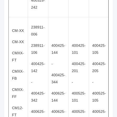
400325-
242
238911-
CM-XX
006
CM-XX
238911-
400425-
400425-
400425-
40
106
144
101
105
11
CMXX-
FT
400425-
-
400425-
400425-
40
142
201
205
21
CMXX-
400425-
FB
-
344
-
-
-
CMXX-
400425-
400625-
400525-
400525-
40
FF
342
144
101
105
11
CM12-
400625-
400625-
400525-
400525-
40
FT