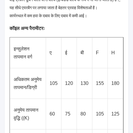
यह सीधे एयरबैग पर लगाया जाता है बेहतर प्रवाह विशेषताओं है।
कार्यस्थल में कम हवा के दबाव के लिए दबाव में कमी आई।
कॉइल अन्य पैरामीटरः
इन्सुलेशन
ए
ई
बी
F
H
तापमान वर्ग
अधिकतम अनुमेय
105
120
130
155
180
तापमान/डिग्री
अनुमेय तापमान
60
75
80
105
125
वृद्धि ((K)