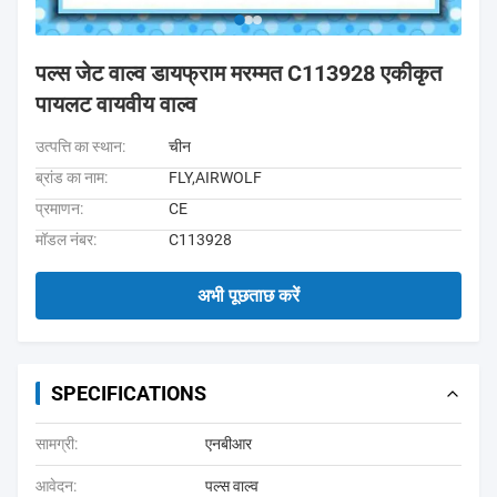
पल्स जेट वाल्व डायफ्राम मरम्मत C113928 एकीकृत
पायलट वायवीय वाल्व
उत्पत्ति का स्थान:
चीन
ब्रांड का नाम:
FLY,AIRWOLF
प्रमाणन:
CE
मॉडल नंबर:
C113928
अभी पूछताछ करें
SPECIFICATIONS
सामग्री:
एनबीआर
आवेदन:
पल्स वाल्व