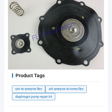
Product Tags
एयर पंप डायाफ्राम किट
अरो डायाफ्राम पंप मरम्मत किट
diaphragm pump repair kit