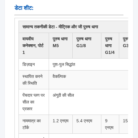
डेटा शीट:
सामान्य तकनीकी डेटा - मीट्रिक और जी पुरुष धागा
वायवीय
पुरुष धागा
पुरुष धागा
पुरुष
पुरुष धागा
कनेक्शन, पोर्ट
M5
G1/8
धागा
G3/8
1
G1/4
डिज़ाइन
पुश-पुल सिद्धांत
स्थापित करने
वैकल्पिक
की स्थिति
पेंचदार प्लग पर
अंगूठी की सील
सील का
प्रकार
नाममात्र का
1.2 एनएम
5.4 एनएम
9
15.5 एन
टॉर्क
एनएम