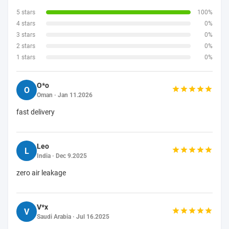
5 stars
100%
4 stars
0%
3 stars
0%
2 stars
0%
1 stars
0%
O*o
O
Oman · Jan 11.2026
fast delivery
Leo
L
India · Dec 9.2025
zero air leakage
V*x
V
Saudi Arabia · Jul 16.2025