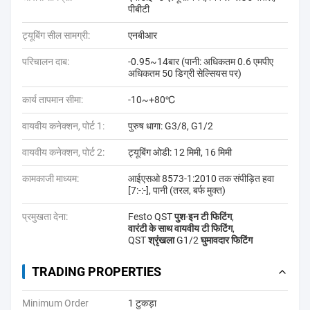
पीबीटी
ट्यूबिंग सील सामग्री:
एनबीआर
परिचालन दाब:
-0.95~14बार (पानी: अधिकतम 0.6 एमपीए
अधिकतम 50 डिग्री सेल्सियस पर)
कार्य तापमान सीमा:
-10~+80℃
वायवीय कनेक्शन, पोर्ट 1:
पुरुष धागा: G3/8, G1/2
वायवीय कनेक्शन, पोर्ट 2:
ट्यूबिंग ओडी: 12 मिमी, 16 मिमी
कामकाजी माध्यम:
आईएसओ 8573-1:2010 तक संपीड़ित हवा
[7:-:-], पानी (तरल, बर्फ मुक्त)
प्रमुखता देना:
Festo QST पुश-इन टी फिटिंग
,
वारंटी के साथ वायवीय टी फिटिंग
,
QST श्रृंखला G1/2 घुमावदार फिटिंग
TRADING PROPERTIES
Minimum Order
1 टुकड़ा