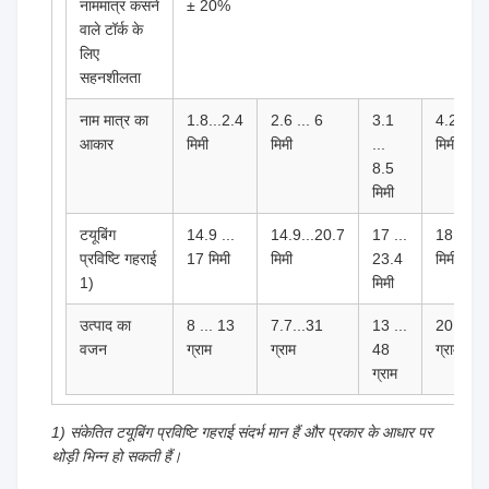
नाममात्र कसने
± 20%
वाले टॉर्क के
लिए
सहनशीलता
नाम मात्र का
1.8...2.4
2.6 ... 6
3.1
4.2 ... 
आकार
मिमी
मिमी
...
मिमी
8.5
मिमी
टयूबिंग
14.9 ...
14.9...20.7
17 ...
18.1...
प्रविष्टि गहराई
17 मिमी
मिमी
23.4
मिमी
1)
मिमी
उत्पाद का
8 ... 13
7.7...31
13 ...
20 ... 9
वजन
ग्राम
ग्राम
48
ग्राम
ग्राम
1) संकेतित टयूबिंग प्रविष्टि गहराई संदर्भ मान हैं और प्रकार के आधार पर
थोड़ी भिन्न हो सकती हैं।