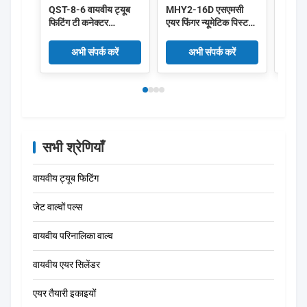
QST-8-6 वायवीय ट्यूब
MHY2-16D एसएमसी
FEST
फिटिंग टी कनेक्टर
एयर फिंगर न्यूमेटिक पिस्टन
10X1
153135
सिलेंडर डबल एक्टिंग ग्रिपर
वायवीय
4052568032272 में पुश
कैम स्टाइल:
सील 
अभी संपर्क करें
अभी संपर्क करें
करें
सभी श्रेणियाँ
वायवीय ट्यूब फिटिंग
जेट वाल्वों पल्स
वायवीय परिनालिका वाल्व
वायवीय एयर सिलेंडर
एयर तैयारी इकाइयों