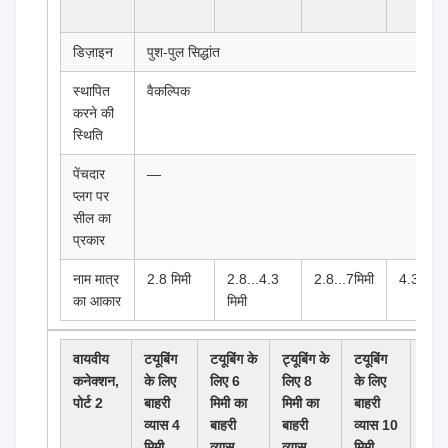
डिज़ाइन
पुश-पुल सिद्धांत
स्थापित
वैकल्पिक
करने की
स्थिति
पेंचदार
—
प्लग पर
सील का
प्रकार
नाम मात्र
2.8 मिमी
2.8...4.3
2.8...7मिमी
4.3...9मि
का आकार
मिमी
वायवीय
टयूबिंग
टयूबिंग के
ट्यूबिंग के
टयूबिंग
टयूबि
कनेक्शन,
के लिए
लिए 6
लिए 8
के लिए
के ल
पोर्ट 2
बाहरी
मिमी का
मिमी का
बाहरी
बाहर
व्यास 4
बाहरी
बाहरी
व्यास 10
व्या
मिमी
व्यास
व्यास
मिमी
मिमी