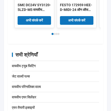
SMC DC24V SY3120-
FESTO 172959 HEE-
IMI H
5LZD-M5 वायवीय
D-MIDI-24 ऑन ऑफ
8010
सोलेनॉइड वाल्व कम शक्ति
वाल्व 172956 HEE-D-
DC24V
0.35W 5/2 रास्ता
मिनी-24
अभी संपर्क करें
अभी संपर्क करें
सभी श्रेणियाँ
वायवीय ट्यूब फिटिंग
जेट वाल्वों पल्स
वायवीय परिनालिका वाल्व
वायवीय एयर सिलेंडर
एयर तैयारी इकाइयों