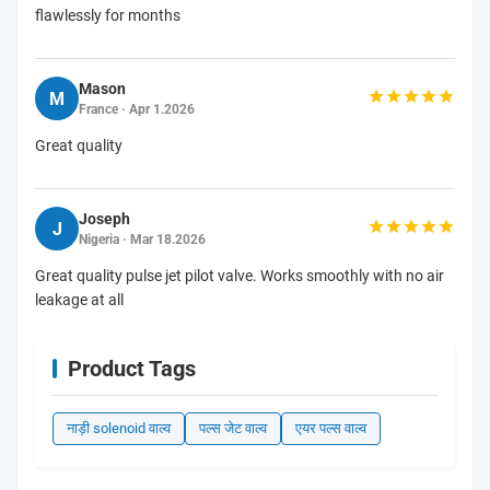
flawlessly for months
Mason
M
France · Apr 1.2026
Great quality
Joseph
J
Nigeria · Mar 18.2026
Great quality pulse jet pilot valve. Works smoothly with no air
leakage at all
Product Tags
नाड़ी solenoid वाल्व
पल्स जेट वाल्व
एयर पल्स वाल्व