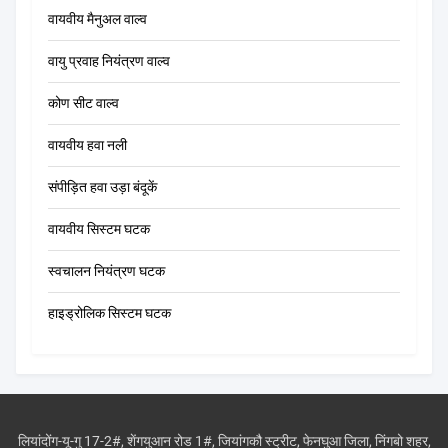
वायवीय मैनुअल वाल्व
वायु प्रवाह नियंत्रण वाल्व
कोण सीट वाल्व
वायवीय हवा नली
संपीड़ित हवा उड़ा बंदूकें
वायवीय सिस्टम घटक
स्वचालन नियंत्रण घटक
हाइड्रोलिक सिस्टम घटक
लियांदोंग-यू-गु 17-2#, शेंगयुआन रोड 1#, जियांगकौ स्ट्रीट, फेनघुआ जिला, निंगबो शहर,