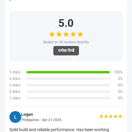
5.0
Based on 50 reviews recently
समीक्षा लिखें
5 stars
100%
4 stars
0%
3 stars
0%
2 stars
0%
1 stars
0%
Logan
L
Philippines · Apr 21.2026
Solid build and reliable performance. Has been working