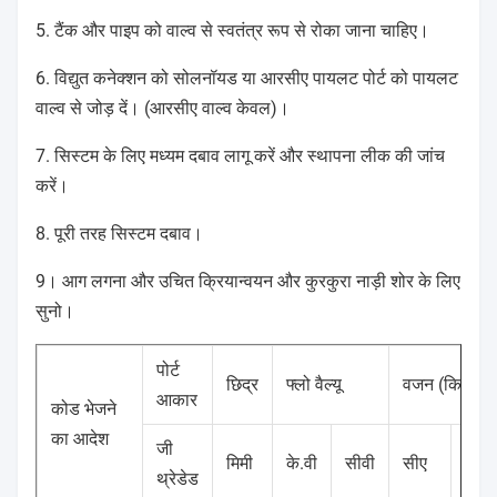
5. टैंक और पाइप को वाल्व से स्वतंत्र रूप से रोका जाना चाहिए।
6. विद्युत कनेक्शन को सोलनॉयड या आरसीए पायलट पोर्ट को पायलट
वाल्व से जोड़ दें। (आरसीए वाल्व केवल)।
7. सिस्टम के लिए मध्यम दबाव लागू करें और स्थापना लीक की जांच
करें।
8. पूरी तरह सिस्टम दबाव।
9। आग लगना और उचित क्रियान्वयन और कुरकुरा नाड़ी शोर के लिए
सुनो।
पोर्ट
छिद्र
फ्लो वैल्यू
वजन (किग्रा)
आकार
कोड भेजने
का आदेश
जी
मिमी
के.वी
सीवी
सीए
आरस
थ्रेडेड