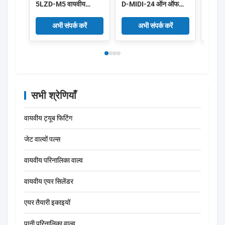
5LZD-M5 वायवीय
D-MIDI-24 ऑन ऑफ
8010
सोलेनॉइड वाल्व कम शक्ति
वाल्व 172956 HEE-D-
DC24V
0.35W 5/2 रास्ता
मिनी-24
अभी संपर्क करें
अभी संपर्क करें
सभी श्रेणियाँ
वायवीय ट्यूब फिटिंग
जेट वाल्वों पल्स
वायवीय परिनालिका वाल्व
वायवीय एयर सिलेंडर
एयर तैयारी इकाइयों
पानी परिनालिका वाल्व