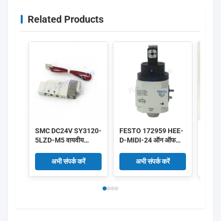
Related Products
SMC DC24V SY3120-
FESTO 172959 HEE-
IMI H
5LZD-M5 वायवीय
D-MIDI-24 ऑन ऑफ
8010
सोलेनॉइड वाल्व कम शक्ति
वाल्व 172956 HEE-D-
DC24V
0.35W 5/2 रास्ता
मिनी-24
अभी संपर्क करें
अभी संपर्क करें