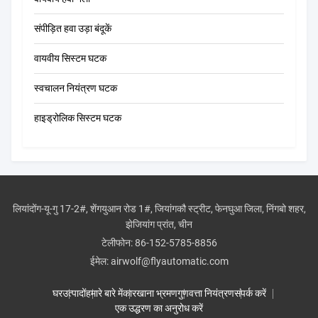
संपीड़ित हवा उड़ा बंदूकें
वायवीय सिस्टम घटक
स्वचालन नियंत्रण घटक
हाइड्रोलिक सिस्टम घटक
लियांदोंग-यू-गु 17-2#, शेंगयुआन रोड 1#, जियांगकौ स्ट्रीट, फेनघुआ जिला, निंगबो शहर,
झेजियांग प्रांत, चीन
टेलीफोन:
86-152-5785-8856
ईमेल:
airwolf@flyautomatic.com
घर
उत्पादों
हमारे बारे में
कारखाना भ्रमण
गुणवत्ता नियंत्रण
संपर्क करें
एक उद्धरण का अनुरोध करें