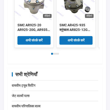
वीडियो
वीडियो
SMC AR925-20
SMC AR425-935
SMC 
AR925-20G, AR935-
श्रृंखला AR825-12G
श्रृं
20 AR935-20G
AR825-14G AR835-
AR43
AR425-935 श्रृंखला
12G AR835-14G
04G प
अभी संपर्क करें
अभी संपर्क करें
पायलट संचालित नियामक
पायलट संचालित नियामक
नियाम
2"
1"1/4 1"1/2
सभी श्रेणियाँ
वायवीय ट्यूब फिटिंग
जेट वाल्वों पल्स
वायवीय परिनालिका वाल्व