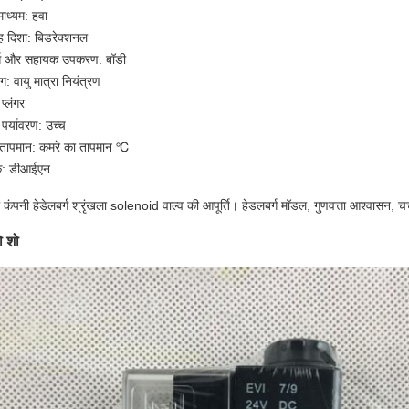
माध्यम: हवा
ाह दिशा: बिडरेक्शनल
ट्स और सहायक उपकरण: बॉडी
: वायु मात्रा नियंत्रण
 प्लंगर
पर्यावरण: उच्च
य तापमान: कमरे का तापमान ℃
क: डीआईएन
 कंपनी हेडेलबर्ग श्रृंखला solenoid वाल्व की आपूर्ति।
हेडलबर्ग मॉडल, गुणवत्ता आश्वासन, चर
ो शो