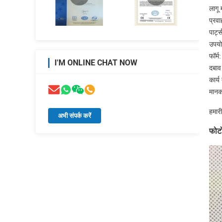
लागू 
प्रव
पार्
उपयोग
फॉर्म:
I'M ONLINE CHAT NOW
दबाव 
कार्
मान
हमारी
अभी संपर्क करें
फोट