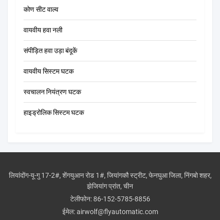
कोण सीट वाल्व
वायवीय हवा नली
संपीड़ित हवा उड़ा बंदूकें
वायवीय सिस्टम घटक
स्वचालन नियंत्रण घटक
हाइड्रोलिक सिस्टम घटक
लियांदोंग-यू-गु 17-2#, शेंगयुआन रोड 1#, जियांगकौ स्ट्रीट, फेनघुआ जिला, निंगबो शहर,
झेजियांग प्रांत, चीन
टेलीफोन:
86-152-5785-8856
ईमेल:
airwolf@flyautomatic.com