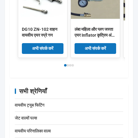
DG10 ZN-102 वाहन
लंबा महिला और प्लग जस्ता
मिनी पे
वायवीय एयर स्प्रे गन
एयर Inflator कृत्रिम अंग
बंदूकें
केन्द्र-20F, पी, H,
PBG-
एसी-20F, पी, H,
अभी संपर्क करें
अभी संपर्क करें
टीजी-001, टीजी-002,
ACH / 02 एच
सभी श्रेणियाँ
वायवीय ट्यूब फिटिंग
जेट वाल्वों पल्स
वायवीय परिनालिका वाल्व