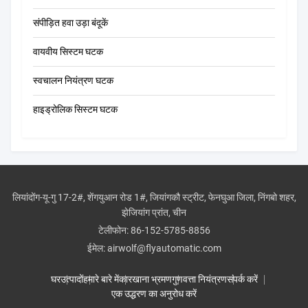
संपीड़ित हवा उड़ा बंदूकें
वायवीय सिस्टम घटक
स्वचालन नियंत्रण घटक
हाइड्रोलिक सिस्टम घटक
लियांदोंग-यू-गु 17-2#, शेंगयुआन रोड 1#, जियांगकौ स्ट्रीट, फेनघुआ जिला, निंगबो शहर,
झेजियांग प्रांत, चीन
टेलीफोन:
86-152-5785-8856
ईमेल:
airwolf@flyautomatic.com
घर
उत्पादों
हमारे बारे में
कारखाना भ्रमण
गुणवत्ता नियंत्रण
संपर्क करें
एक उद्धरण का अनुरोध करें