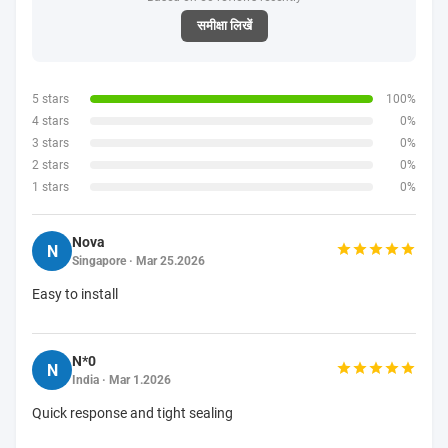
समीक्षा लिखें
5 stars
100%
4 stars
0%
3 stars
0%
2 stars
0%
1 stars
0%
Nova
N
Singapore · Mar 25.2026
Easy to install
N*0
N
India · Mar 1.2026
Quick response and tight sealing