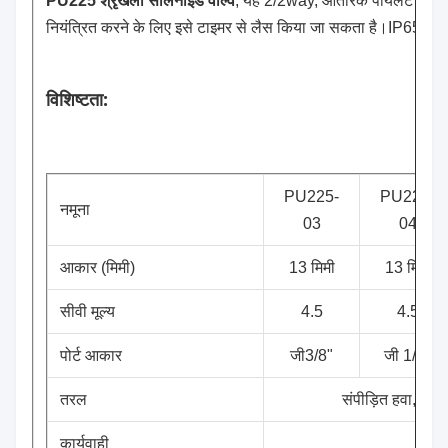
PU225 श्रृंखला सोलनॉइड वाल्व
, यह 2/2way, आंतरिक पायलट प्रका
नियंत्रित करने के लिए इसे टाइमर से लैस किया जा सकता है।IP65, इन्
विशिष्टता:
PU225-
PU225-
नमूना
03
04
आकार (मिमी)
13 मिमी
13 मिमी
सीवी मूल्य
4.5
4.5
पोर्ट आकार
जी3/8"
जी 1/2"
तरल
संपीड़ित हवा, पान
कार्यवाही
पा