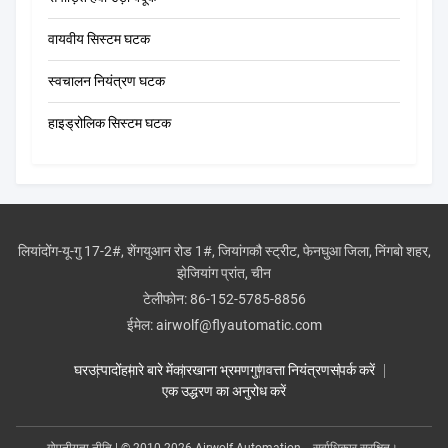
वायवीय सिस्टम घटक
स्वचालन नियंत्रण घटक
हाइड्रोलिक सिस्टम घटक
लियांदोंग-यू-गु 17-2#, शेंगयुआन रोड 1#, जियांगकौ स्ट्रीट, फेनघुआ जिला, निंगबो शहर,
झेजियांग प्रांत, चीन
टेलीफोन:
86-152-5785-8856
ईमेल:
airwolf@flyautomatic.com
घर
उत्पादों
हमारे बारे में
कारखाना भ्रमण
गुणवत्ता नियंत्रण
संपर्क करें
एक उद्धरण का अनुरोध करें