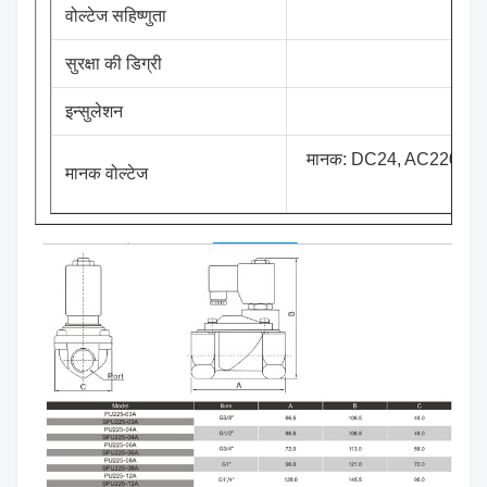
वोल्टेज सहिष्णुता
सुरक्षा की डिग्री
इन्सुलेशन
मानक: DC24, AC220V, A
मानक वोल्टेज
AC2