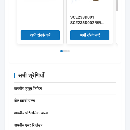
SCE238D001
एडीटी
SCE238D002 जल
टैंक ले
प्रवाह सोलेनॉइड वाल्व
स्वचालि
SCE238D004
अभी संपर्क करें
अभी संपर्क करें
SCE238D005
सभी श्रेणियाँ
वायवीय ट्यूब फिटिंग
जेट वाल्वों पल्स
वायवीय परिनालिका वाल्व
वायवीय एयर सिलेंडर