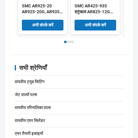
SMC AR925-20
SMC AR425-935
SMC 
AR925-20G, AR935-
श्रृंखला AR825-12G
श्रृं
20 AR935-20G
AR825-14G AR835-
AR43
AR425-935 श्रृंखला
12G AR835-14G
04G प
अभी संपर्क करें
अभी संपर्क करें
पायलट संचालित नियामक
पायलट संचालित नियामक
नियाम
2"
1"1/4 1"1/2
सभी श्रेणियाँ
वायवीय ट्यूब फिटिंग
जेट वाल्वों पल्स
वायवीय परिनालिका वाल्व
वायवीय एयर सिलेंडर
एयर तैयारी इकाइयों