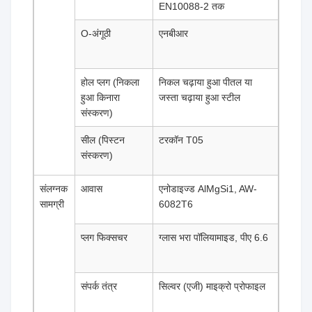
EN10088-2 तक
O-अंगूठी
एनबीआर
होल प्लग (निकला
निकल चढ़ाया हुआ पीतल या
हुआ किनारा
जस्ता चढ़ाया हुआ स्टील
संस्करण)
सील (पिस्टन
टरकॉन T05
संस्करण)
संलग्नक
आवास
एनोडाइज्ड AlMgSi1, AW-
सामग्री
6082T6
प्लग फिक्सचर
ग्लास भरा पॉलियामाइड, पीए 6.6
संपर्क तंत्र
सिल्वर (एजी) माइक्रो प्रोफाइल