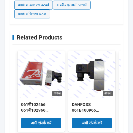
वायवीय उपकरण घटकों
वायवीय प्रणाली घटकों
वायवीय सिस्टम घटक
Related Products
वीडियो
वीडियो
061बी102466
DANFOSS
061B
061बी102966
061B100966
061B
061बी103066 डैनफॉस
061B101766
061B
प्रेशर स्विच
061B102366 दबाव
DANFO
अभी संपर्क करें
अभी संपर्क करें
एमबीसी5000/5100
स्विच MBC5000/5100
MBC5