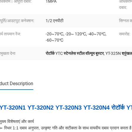
धिकतम। आपूर्ति दबाव:
1MPA
अधिकतम
दबाव:
पूर्ति/आउटपुट कनेक्शन:
1/2 एनपीटी
सिग्नल क
र्य तापमान रेंज:
-20~70℃, -20~ 120℃, -40~70℃,
समारोह:
-60~70℃
रमुखता देना
रोटॉर्क YTC स्टेनलेस स्टील वॉल्यूम बूस्टर
,
YT-325N श्रृंखला 
duct Description
YT-320N1 YT-320N2 YT-320N3 YT-320N4 रोटॉर्क YTC स्ट
मुख्य विशेषताएं और कार्य
➢ स्थिर 1:1 दबाव अनुपात, उत्कृष्ट गति और सटीकता के साथ वायवीय दबाव प्रदान करता ह