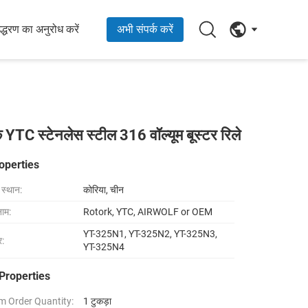
्धरण का अनुरोध करें
अभी संपर्क करें
्टेनलेस स्टील 316 वॉल्यूम बूस्टर रिले
operties
ा स्थान:
कोरिया, चीन
नाम:
Rotork, YTC, AIRWOLF or OEM
YT-325N1, YT-325N2, YT-325N3,
र:
YT-325N4
Properties
 Order Quantity:
1 टुकड़ा