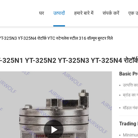
घर
उत्पादों
हमारे बारे में
संपर्क करें
एक उद
25N3 YT-325N4 रोटॉर्क YTC स्टेनलेस स्टील 316 वॉल्यूम बूस्टर रिले
-325N1 YT-325N2 YT-325N3 YT-325N4 रोटॉर्क YTC स
Basic Pr
उत्पत्ति क
ब्रांड का 
मॉडल नंब
Trading 
Minimum