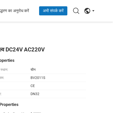
्धरण का अनुरोध करें
अभी संपर्क करें
र वाल्व DC24V AC220V
operties
ा स्थान:
चीन
नाम:
BV2011S
CE
र:
DN32
Properties