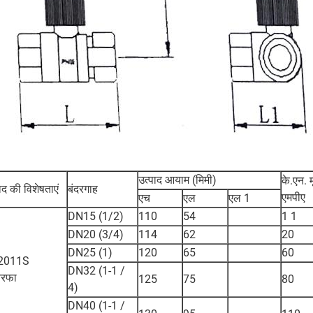
उत्पाद आयाम (मिमी)
के.एन. म
ाद की विशेषताएं
बंदरगाह
एमपीए
एच
एल
एल 1
DN15 (1/2)
110
54
1 1
DN20 (3/4)
114
62
20
DN25 (1)
120
65
60
2011S
DN32 (1-1 /
तरफा
125
75
80
4)
DN40 (1-1 /