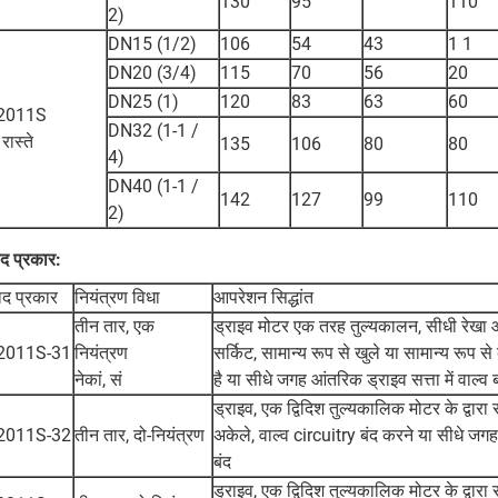
130
95
110
2)
DN15 (1/2)
106
54
43
1 1
DN20 (3/4)
115
70
56
20
DN25 (1)
120
83
63
60
2011S
DN32 (1-1 /
रास्ते
135
106
80
80
4)
DN40 (1-1 /
142
127
99
110
2)
ाद प्रकार:
ाद प्रकार
नियंत्रण विधा
आपरेशन सिद्धांत
तीन तार, एक
ड्राइव मोटर एक तरह तुल्यकालन, सीधी रेखा 
2011S-31
नियंत्रण
सर्किट, सामान्य रूप से खुले या सामान्य रूप से
नेकां, सं
है या सीधे जगह आंतरिक ड्राइव सत्ता में वाल्व बं
ड्राइव, एक द्विदिश तुल्यकालिक मोटर के द्वार
2011S-32
तीन तार, दो-नियंत्रण
अकेले, वाल्व circuitry बंद करने या सीधे जगह 
बंद
ड्राइव, एक द्विदिश तुल्यकालिक मोटर के द्वार