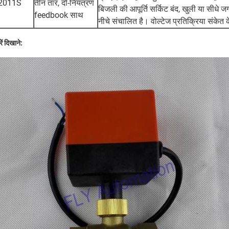
2011S
तीन तार, दो-नियंत्रण
बिजली की आपूर्ति सर्किट बंद, खुली या सीधे जगह
feedbook साथ
नीचे संचालित है। वोल्टेज प्रतिक्रिया संकेत क
रें दिखाने: