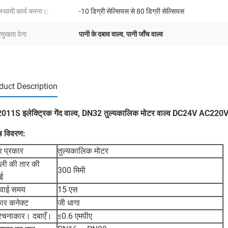
्थायी कार्य करना।:
-10 डिग्री सेल्सियस से 80 डिग्री सेल्सियस
रमुखता देना
पानी के दबाव वाल्व
,
पानी जाँच वाल्व
duct Description
011S इलेक्ट्रिक गेंद वाल्व, DN32 तुल्यकालिक मोटर वाल्व DC24V AC220
ष विवरण:
र प्रकार
तुल्यकालिक मोटर
ली की तार की
300 मिमी
ई
्रवाई समय
15 एस
कार कनेक्ट
जी धागा
 रचनाकार। दबाएँ।
≤0.6 एमपीए