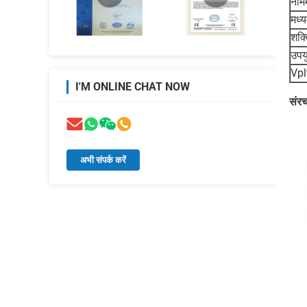
नाम
मध्
शक्
उपयु
Vpl
I'M ONLINE CHAT NOW
संर
अभी संपर्क करें