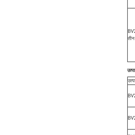
BV
तीन 
उत्प
उत्प
BV
BV