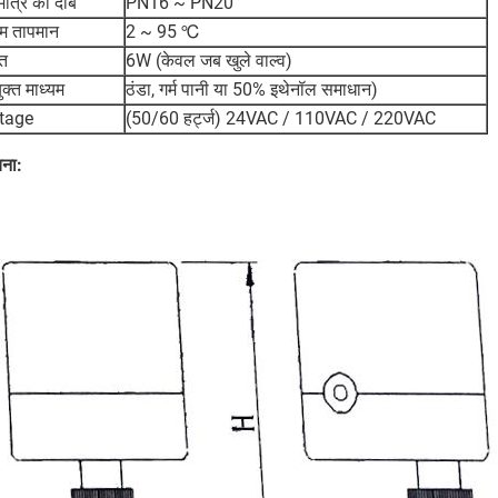
मात्र का दाब
PN16 ~ PN20
यम तापमान
2 ~ 95 ℃
ति
6W (केवल जब खुले वाल्व)
क्त माध्यम
ठंडा, गर्म पानी या 50% इथेनॉल समाधान)
tage
(50/60 हर्ट्ज) 24VAC / 110VAC / 220VAC
चना: