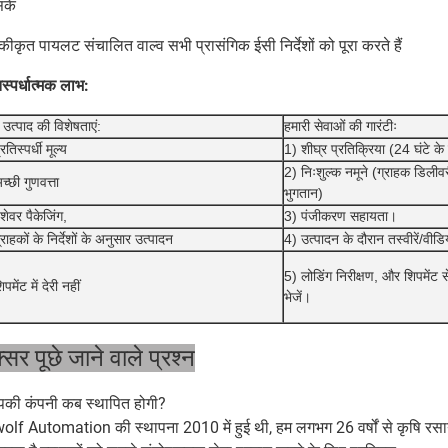
सके
कीकृत पायलट संचालित वाल्व सभी प्रासंगिक ईसी निर्देशों को पूरा करते हैं
िस्पर्धात्मक लाभ:
े उत्पाद की विशेषताएं:
हमारी सेवाओं की गारंटीः
रतिस्पर्धी मूल्य
1) शीघ्र प्रतिक्रिया (24 घंटे के
2) निःशुल्क नमूने (ग्राहक डिली
च्छी गुणवत्ता
भुगतान)
शेवर पैकेजिंग,
3) पंजीकरण सहायता।
राहकों के निर्देशों के अनुसार उत्पादन
4) उत्पादन के दौरान तस्वीरें/वीडि
5) लोडिंग निरीक्षण, और शिपमेंट से
पमेंट में देरी नहीं
भेजें।
सर पूछे जाने वाले प्रश्न
की कंपनी कब स्थापित होगी?
olf Automation की स्थापना 2010 में हुई थी, हम लगभग 26 वर्षों से कृषि रसायन क्