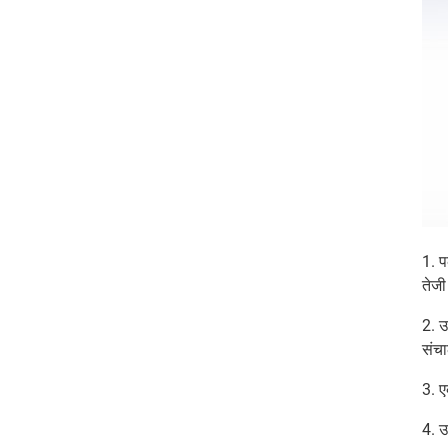
1. प
तेजी
2. उ
संचा
3. ए
4. उ