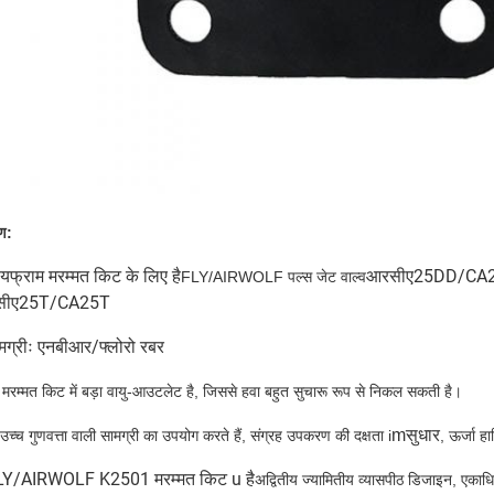
ण:
यफ्राम मरम्मत किट के लिए है
आरसीए
25DD
/CA
FLY/AIRWOLF पल्स जेट वाल्व
ीए
25T
/CA25T
ग्रीः एनबीआर/फ्लोरो रबर
मरम्मत किट में बड़ा वायु-आउटलेट है, जिससे हवा बहुत सुचारू रूप से निकल सकती है।
mसुधार
च्च गुणवत्ता वाली सामग्री का उपयोग करते हैं, संग्रह उपकरण की दक्षता i
, ऊर्जा ह
LY/AIRWOLF K2501 मरम्मत किट u है
अद्वितीय ज्यामितीय व्यासपीठ डिजाइन, एकाध