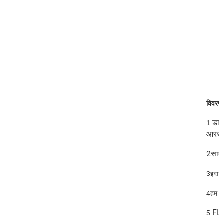
विवर
डा
1.
आरस
2साम
3इस 
4हम उ
F
5.