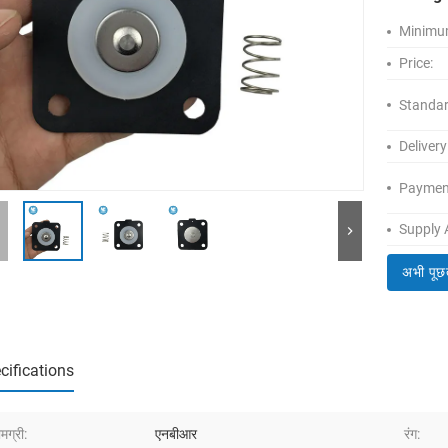
Minimum
Price:
Standar
Delivery
Paymen
Supply A
अभी पूछ
cifications
मग्री:
एनबीआर
रंग: