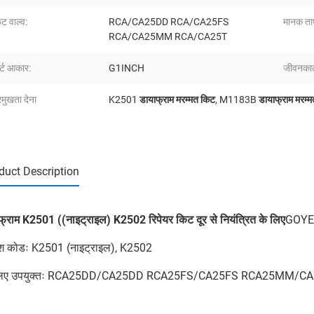
ट वाल्व:
RCA/CA25DD RCA/CA25FS
मानक ता
RCA/CA25MM RCA/CA25T
र्ट आकार:
G1INCH
जीवनका
रमुखता देना
K2501 डायाफ्राम मरम्मत किट
,
M1183B डायाफ्राम मरम्म
duct Description
्राम K2501 ((नाइट्राइल) K2502 रिपेयर किट दूर से नियंत्रित के लिए
GOYEN
श कोडः K2501 (नाइट्राइल), K2502
 लिए उपयुक्तः RCA25DD/CA25DD RCA25FS/CA25FS RCA25MM/