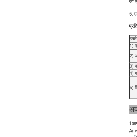
जा 
5. ए
प्रत
हमार
1) प्
2) अ
3) पे
4) ग्
5) शि
अक्
1आप
Airw