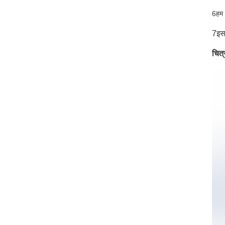
6हम उ
7इस
चित