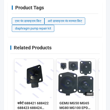
Product Tags
एयर पंप डायाफ्राम किट
अरो डायाफ्राम पंप मरम्मत किट
diaphragm pump repair kit
Related Products
वीडियो
बर्कर्ट 688421 688422
GEMU MG50 MG65
जीईएम
688423 688424
MG80 MG100 EPDM
एमजी2