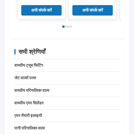
DN25 EPDM डायफ्राम
SGS FDA क्लास
एसजीएस
2030A 2030 सोलेनोइड
डायाफ्राम वाल्व के लिए
जीईएमयू
अभी संपर्क करें
अभी संपर्क करें
वाल्व मरम्मत किट
डायाफ्राम किट
लिए डा
सभी श्रेणियाँ
वायवीय ट्यूब फिटिंग
जेट वाल्वों पल्स
वायवीय परिनालिका वाल्व
वायवीय एयर सिलेंडर
एयर तैयारी इकाइयों
पानी परिनालिका वाल्व