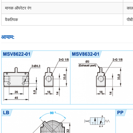
मानक ऑपरेटर रंग
काला
वैकल्पिक
पीबी
आयाम: