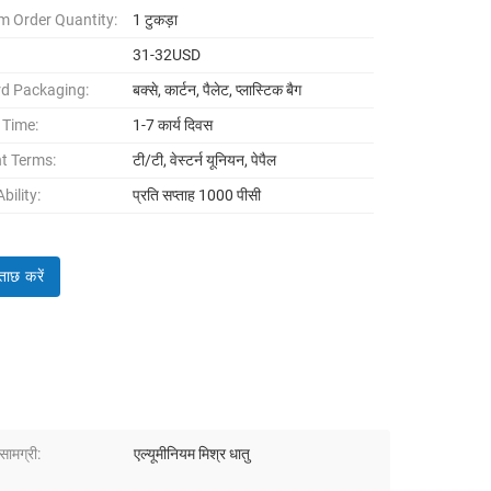
 Order Quantity:
1 टुकड़ा
31-32USD
d Packaging:
बक्से, कार्टन, पैलेट, प्लास्टिक बैग
 Time:
1-7 कार्य दिवस
t Terms:
टी/टी, वेस्टर्न यूनियन, पेपैल
bility:
प्रति सप्ताह 1000 पीसी
ताछ करें
सामग्री:
एल्यूमीनियम मिश्र धातु