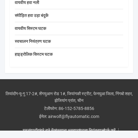
वायवीय हवा नली
संपीड़ित हवा उड़ा बंदूकें
वायवीय सिस्टम घटक
स्वचालन नियंत्रण घटक
हाइड्रोलिक सिस्टम घटक
लियांदोंग-यू-गु 17-2#, शेंगयुआन रोड 1#, जियांगकौ स्ट्रीट, फेनघुआ जिला, निंगबो शहर,
झेजियांग प्रांत, चीन
टेलीफोन:
86-152-5785-8856
ईमेल:
airwolf@flyautomatic.com
घर
उत्पादों
हमारे बारे में
कारखाना भ्रमण
गुणवत्ता नियंत्रण
संपर्क करें
एक उद्धरण का अनुरोध करें