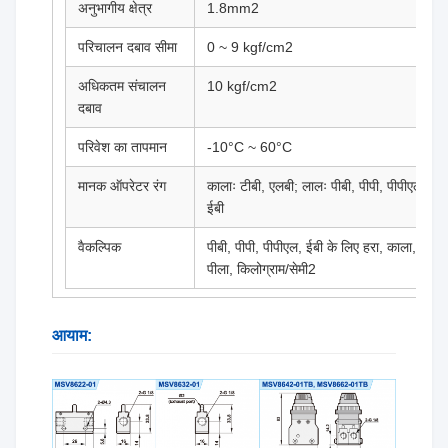
अनुभागीय क्षेत्र
1.8mm2
परिचालन दबाव सीमा
0 ~ 9 kgf/cm2
अधिकतम संचालन
10 kgf/cm2
दबाव
परिवेश का तापमान
-10°C ~ 60°C
मानक ऑपरेटर रंग
कालाः टीबी, एलबी; लालः पीबी, पीपी, पीपीएल,
ईबी
वैकल्पिक
पीबी, पीपी, पीपीएल, ईबी के लिए हरा, काला,
पीला, किलोग्राम/सेमी2
आयाम: