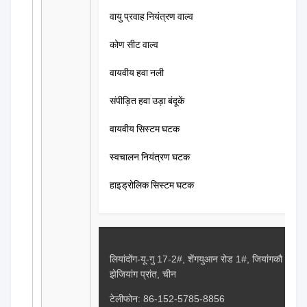
वायु प्रवाह नियंत्रण वाल्व
कोण सीट वाल्व
वायवीय हवा नली
संपीड़ित हवा उड़ा बंदूकें
वायवीय सिस्टम घटक
स्वचालन नियंत्रण घटक
हाइड्रोलिक सिस्टम घटक
लियांदोंग-यू-गु 17-2#, शेंगयुआन रोड 1#, जियांगकौ स्ट्री
झेजियांग प्रांत, चीन
टेलीफोन:
86-152-5785-8856