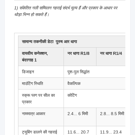
1) संकेतित नली सम्मिलन गहराई संदर्भ मूल्य हैं और प्रकार के आधार पर
थोड़ा भिन्न हो सकते हैं।
सामान्य तकनीकी डेटा ️ पुरुष आर धागा
वायवीय कनेक्शन,
नर धागा R1/8
नर धागा R1/4
न
बंदरगाह 1
R
डिजाइन
पुश-पुल सिद्धांत
माउंटिंग स्थिति
वैकल्पिक
स्क्रू प्लग पर सील का
कोटिंग
प्रकार
नाममात्र आकार
2.4... 6 मिमी
2.8... 8.5 मिमी
4
म
ट्यूबिंग डालने की गहराई
11.6... 20.7
11.9... 23.4
1