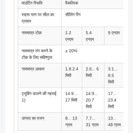
माउंटिंग स्थिति
वैकल्पिक
स्क्रू प्लग पर सील का
सीलिंग रिंग
प्रकार
नाममात्र टोक़
1.2
5.4
9 एनएम
15
एनएम
एनएम
एन
नाममात्र तंग करने के
± 20%
टोक़ के लिए सहिष्णुता
नाममात्र आकार
1.8.2.4
2.6... 6
3.1...
4.2
मिमी
मिमी
8.5
11
मिमी
ट्यूबिंग डालने की गहराई
14.9...
14.9...
17...
18
1)
17 मिमी
20.7
23.4
24
मिमी
मिमी
मिम
उत्पाद का वजन
8... 13
7.7...
13...
20
ग्राम
31 ग्राम
48 ग्राम
ग्र