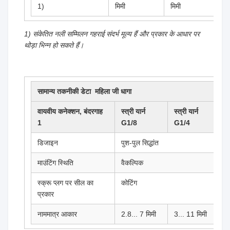
1)
मिमी
मिमी
म
1) संकेतित नली सम्मिलन गहराई संदर्भ मूल्य हैं और प्रकार के आधार पर
थोड़ा भिन्न हो सकते हैं।
सामान्य तकनीकी डेटा ️ महिला जी धागा
वायवीय कनेक्शन, बंदरगाह
स्त्री यार्न
स्त्री यार्न
म
1
G1/8
G1/4
डिजाइन
पुश-पुल सिद्धांत
माउंटिंग स्थिति
वैकल्पिक
स्क्रू प्लग पर सील का
कोटिंग
प्रकार
नाममात्र आकार
2.8... 7 मिमी
3... 11 मिमी
5