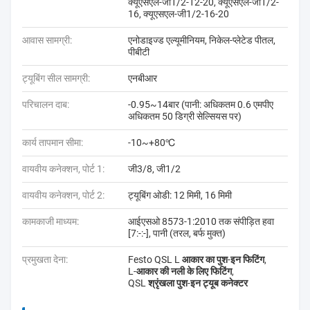
क्यूएसएल-जी1/2-12-20, क्यूएसएल-जी1/2-
16, क्यूएसएल-जी1/2-16-20
आवास सामग्री:
एनोडाइज्ड एल्यूमीनियम, निकेल-प्लेटेड पीतल,
पीबीटी
ट्यूबिंग सील सामग्री:
एनबीआर
परिचालन दाब:
-0.95~14बार (पानी: अधिकतम 0.6 एमपीए
अधिकतम 50 डिग्री सेल्सियस पर)
कार्य तापमान सीमा:
-10~+80℃
वायवीय कनेक्शन, पोर्ट 1:
जी3/8, जी1/2
वायवीय कनेक्शन, पोर्ट 2:
ट्यूबिंग ओडी: 12 मिमी, 16 मिमी
कामकाजी माध्यम:
आईएसओ 8573-1:2010 तक संपीड़ित हवा
[7:-:-], पानी (तरल, बर्फ मुक्त)
प्रमुखता देना:
Festo QSL L आकार का पुश-इन फिटिंग
,
L-आकार की नली के लिए फिटिंग
,
QSL श्रृंखला पुश-इन ट्यूब कनेक्टर