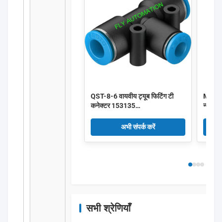
QST-8-6 वायवीय ट्यूब फिटिंग टी
MHY2-
कनेक्टर 153135
न्यूमेट
4052568032272 में पुश करें
ग्रिपर 
अभी संपर्क करें
सभी श्रेणियाँ