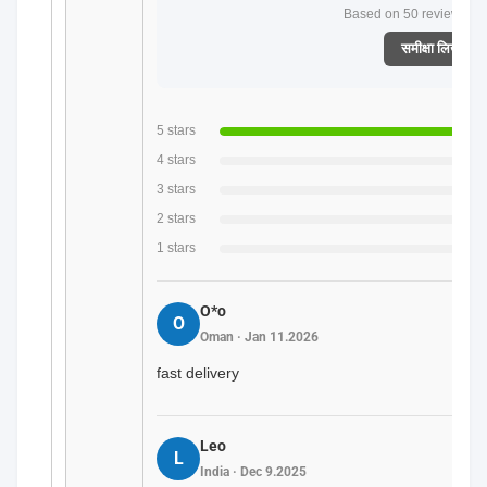
Based on 50 reviews rec
समीक्षा लिखें
5 stars
4 stars
3 stars
2 stars
1 stars
O*o
O
Oman · Jan 11.2026
fast delivery
Leo
L
India · Dec 9.2025